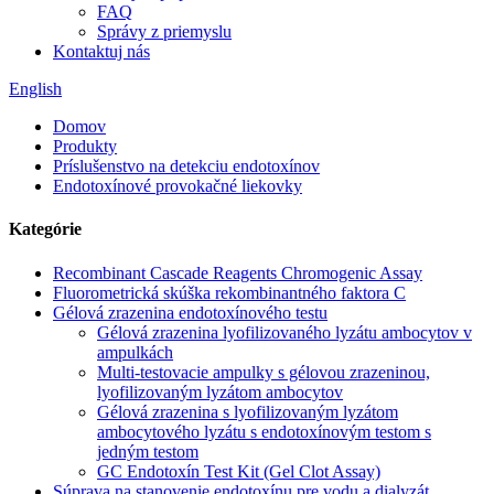
FAQ
Správy z priemyslu
Kontaktuj nás
English
Domov
Produkty
Príslušenstvo na detekciu endotoxínov
Endotoxínové provokačné liekovky
Kategórie
Recombinant Cascade Reagents Chromogenic Assay
Fluorometrická skúška rekombinantného faktora C
Gélová zrazenina endotoxínového testu
Gélová zrazenina lyofilizovaného lyzátu ambocytov v
ampulkách
Multi-testovacie ampulky s gélovou zrazeninou,
lyofilizovaným lyzátom ambocytov
Gélová zrazenina s lyofilizovaným lyzátom
ambocytového lyzátu s endotoxínovým testom s
jedným testom
GC Endotoxín Test Kit (Gel Clot Assay)
Súprava na stanovenie endotoxínu pre vodu a dialyzát