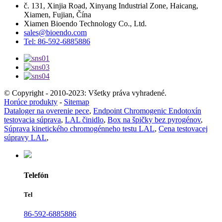
č. 131, Xinjia Road, Xinyang Industrial Zone, Haicang,
Xiamen, Fujian, Čína
Xiamen Bioendo Technology Co., Ltd.
sales@bioendo.com
Tel: 86-592-6885886
© Copyright - 2010-2023: Všetky práva vyhradené.
Horúce produkty
-
Sitemap
Dataloger na overenie pece
,
Endpoint Chromogenic Endotoxín
testovacia súprava
,
LAL činidlo
,
Box na špičky bez pyrogénov
,
Súprava kinetického chromogénneho testu LAL
,
Cena testovacej
súpravy LAL
,
Telefón
Tel
86-592-6885886