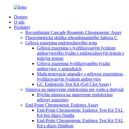
Domov
O nás
Produkty
Recombinant Cascade Reagents Chromogenic Assay
Fluorometrická skúška rekombinantného faktora C
Gélová zrazenina endotoxínového testu
Gélová zrazenina s lyofilizovaným lyzátom
ambocytového lyzátu s endotoxínovým testom s
jedným testom
Gélová zrazenina lyofilizovaného lyzátu
ambocytov v ampulkách
Multi-testovacie ampulky s gélovou zrazeninou,
lyofilizovaným lyzátom ambocytov
GC Endotoxín Test Kit (Gel Clot Assay)
Súprava na stanovenie endotoxínu pre vodu a dialyzát
Rýchla súprava na stanovenie endotoxínu
gélovej zrazeniny
End-Point Chromogenic Endotox Assay
End-Point Chromogenic Endotox Test Kit TAL
Kit bez diazo činidla
End-Point Chromogenic Endotox Test Kit TAL
Kit s diazo činidlom