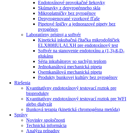
Endotoxínové provokačné liekovky
Skúmavky z depyrogénneho skla
Mikroplatničky bez pyrogénov
Depyrogenované vzorkové fľaše
Pipetové špičky a jednorazové pipety bez
pyrogénov
Laboratórny prístroj a softvér
Kinetická inkubačná čítačka mikrodoštičiek
ELX808IULALXH pre endotoxínový test
Softvér na stanovenie endotoxínu a (1,3)-ß-D-
glukánu
Séria inkubátorov so suchým teplom
Jednokanálová mechanická pipeta
Osemkanálová mechanická pipeta
Produkty bunkovej kultúry bez pyrogénov
Riešenia
Kvantitatívny endotoxínový testovací roztok pre
bioprodukty
Kvantitatívny endotoxínový testovací roztok pre WFI
alebo dialyzát
Bunková terapia (kinetická chromogénna metóda)
Správy
Novinky spoločnosti
Technická informácia
Analýza prípadov