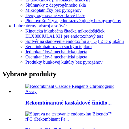
Skúmavky z depyrogénneho skla
Mikroplatničky bez pyrogénov
Depyrogenované vzorkové fľaše
Pipetové špičky a jednorazové pipety bez pyrogénov
Laboratórny prístroj a softvér
Kinetická inkubačná čítačka mikrodoštičiek
ELX808IULALXH pre endotoxínový test
Softvér na stanovenie endotoxínu a (1,3)-ß-D-glukánu
Séria inkubátorov so suchým teplom
Jednokanálová mechanická pipeta
Osemkanálová mechanická pipeta
Produkty bunkovej kultúry bez pyrogénov
Vybrané produkty
Rekombinantné kaskádové činidlo...