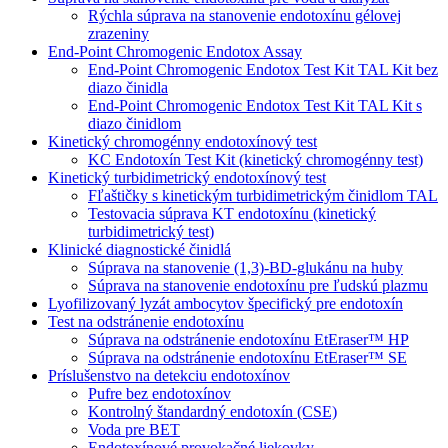
Rýchla súprava na stanovenie endotoxínu gélovej
zrazeniny
End-Point Chromogenic Endotox Assay
End-Point Chromogenic Endotox Test Kit TAL Kit bez
diazo činidla
End-Point Chromogenic Endotox Test Kit TAL Kit s
diazo činidlom
Kinetický chromogénny endotoxínový test
KC Endotoxín Test Kit (kinetický chromogénny test)
Kinetický turbidimetrický endotoxínový test
Fľaštičky s kinetickým turbidimetrickým činidlom TAL
Testovacia súprava KT endotoxínu (kinetický
turbidimetrický test)
Klinické diagnostické činidlá
Súprava na stanovenie (1,3)-BD-glukánu na huby
Súprava na stanovenie endotoxínu pre ľudskú plazmu
Lyofilizovaný lyzát ambocytov špecifický pre endotoxín
Test na odstránenie endotoxínu
Súprava na odstránenie endotoxínu EtEraser™ HP
Súprava na odstránenie endotoxínu EtEraser™ SE
Príslušenstvo na detekciu endotoxínov
Pufre bez endotoxínov
Kontrolný štandardný endotoxín (CSE)
Voda pre BET
Endotoxínové provokačné liekovky