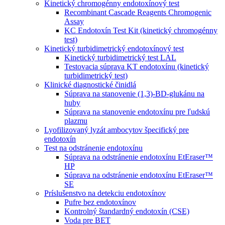
Kinetický chromogénny endotoxínový test
Recombinant Cascade Reagents Chromogenic
Assay
KC Endotoxín Test Kit (kinetický chromogénny
test)
Kinetický turbidimetrický endotoxínový test
Kinetický turbidimetrický test LAL
Testovacia súprava KT endotoxínu (kinetický
turbidimetrický test)
Klinické diagnostické činidlá
Súprava na stanovenie (1,3)-BD-glukánu na
huby
Súprava na stanovenie endotoxínu pre ľudskú
plazmu
Lyofilizovaný lyzát ambocytov špecifický pre
endotoxín
Test na odstránenie endotoxínu
Súprava na odstránenie endotoxínu EtEraser™
HP
Súprava na odstránenie endotoxínu EtEraser™
SE
Príslušenstvo na detekciu endotoxínov
Pufre bez endotoxínov
Kontrolný štandardný endotoxín (CSE)
Voda pre BET