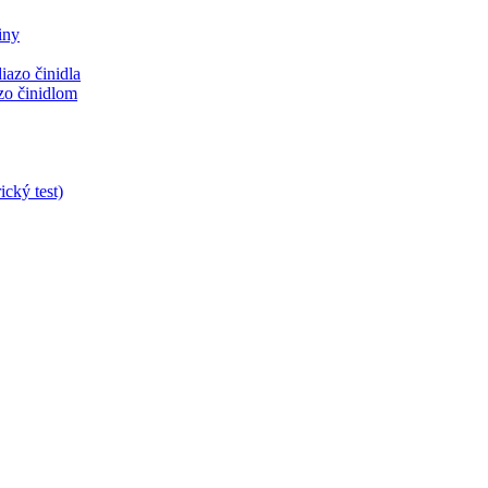
iny
azo činidla
zo činidlom
ický test)