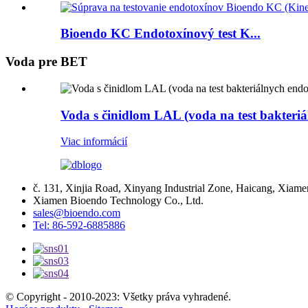
Bioendo KC Endotoxínový test K...
Voda pre BET
Voda s činidlom LAL (voda na test bakteri
Viac informácií
č. 131, Xinjia Road, Xinyang Industrial Zone, Haicang, Xiame
Xiamen Bioendo Technology Co., Ltd.
sales@bioendo.com
Tel: 86-592-6885886
© Copyright - 2010-2023: Všetky práva vyhradené.