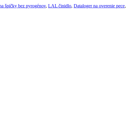
na špičky bez pyrogénov
,
LAL činidlo
,
Dataloger na overenie pece
,