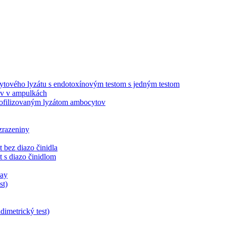
ytového lyzátu s endotoxínovým testom s jedným testom
ov v ampulkách
lyofilizovaným lyzátom ambocytov
zrazeniny
bez diazo činidla
 s diazo činidlom
say
st)
dimetrický test)