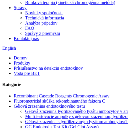
Bunková terapia (kinetická chromogénna metóda)
Správy
Novinky spoločnosti
Technická informácia
Analýza prípadov
FAQ
Správy z priemyslu
Kontaktuj nás
English
Domov
Produkty
Príslušenstvo na detekciu endotoxínov
Voda pre BET
Kategórie
Recombinant Cascade Reagents Chromogenic Assay
Fluorometrická skúška rekombinantného faktora C
Gélová zrazenina endotoxínového testu
Gélová zrazenina lyofilizovaného lyzátu ambocytov v a
Multi-testovacie ampulky s gélovou zrazeninou, lyofil
Gélová zrazenina s lyofilizovaným lyzátom ambocytovéh
GC Endotoxín Test Kit (Gel Clot Assay)