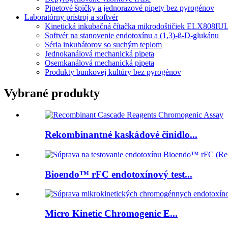
Pipetové špičky a jednorazové pipety bez pyrogénov
Laboratórny prístroj a softvér
Kinetická inkubačná čítačka mikrodoštičiek ELX808IU
Softvér na stanovenie endotoxínu a (1,3)-ß-D-glukánu
Séria inkubátorov so suchým teplom
Jednokanálová mechanická pipeta
Osemkanálová mechanická pipeta
Produkty bunkovej kultúry bez pyrogénov
Vybrané produkty
Rekombinantné kaskádové činidlo...
Bioendo™ rFC endotoxínový test...
Micro Kinetic Chromogenic E...