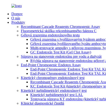
Domov
O nás
Produkty
Recombinant Cascade Reagents Chromogenic Assay
Fluorometrická skúška rekombinantného faktora C
Gélová zrazenina endotoxínového testu
Gélová zrazenina s lyofilizovaným lyzátom amboc
Gélová zrazenina lyofilizovaného lyzátu ambocyt
Multi-testovacie ampulky s gélovou zrazeninou, 
GC Endotoxín Test Kit (Gel Clot Assay)
Súprava na stanovenie endotoxínu pre vodu a dialyzát
Rýchla súprava na stanovenie endotoxínu gélovej 
End-Point Chromogenic Endotox Assay
End-Point Chromogenic Endotox Test Kit TAL Kit 
End-Point Chromogenic Endotox Test Kit TAL Kit
Kinetický chromogénny endotoxínový test
Recombinant Cascade Reagents Chromogenic As
KC Endotoxín Test Kit (kinetický chromogénny te
Kinetický turbidimetrický endotoxínový test
Kinetický turbidimetrický test LAL
Testovacia súprava KT endotoxínu (kinetický turbi
Klinické diagnostické činidlá