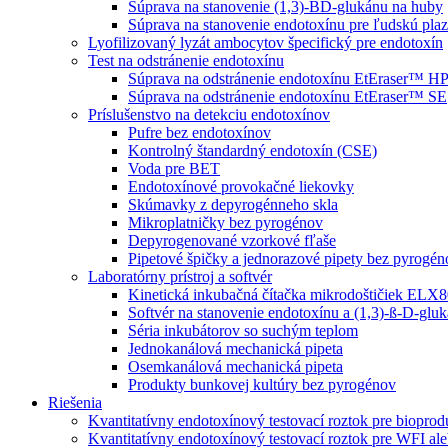
Súprava na stanovenie (1,3)-BD-glukánu na huby
Súprava na stanovenie endotoxínu pre ľudskú pla
Lyofilizovaný lyzát ambocytov špecifický pre endotoxín
Test na odstránenie endotoxínu
Súprava na odstránenie endotoxínu EtEraser™ H
Súprava na odstránenie endotoxínu EtEraser™ SE
Príslušenstvo na detekciu endotoxínov
Pufre bez endotoxínov
Kontrolný štandardný endotoxín (CSE)
Voda pre BET
Endotoxínové provokačné liekovky
Skúmavky z depyrogénneho skla
Mikroplatničky bez pyrogénov
Depyrogenované vzorkové fľaše
Pipetové špičky a jednorazové pipety bez pyrogén
Laboratórny prístroj a softvér
Kinetická inkubačná čítačka mikrodoštičiek EL
Softvér na stanovenie endotoxínu a (1,3)-ß-D-glu
Séria inkubátorov so suchým teplom
Jednokanálová mechanická pipeta
Osemkanálová mechanická pipeta
Produkty bunkovej kultúry bez pyrogénov
Riešenia
Kvantitatívny endotoxínový testovací roztok pre bioprod
Kvantitatívny endotoxínový testovací roztok pre WFI ale