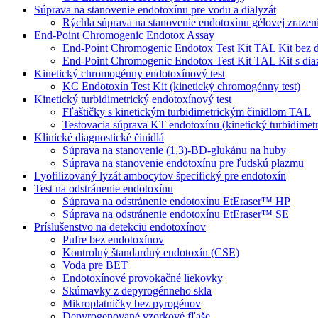
Súprava na stanovenie endotoxínu pre vodu a dialyzát
Rýchla súprava na stanovenie endotoxínu gélovej zrazen
End-Point Chromogenic Endotox Assay
End-Point Chromogenic Endotox Test Kit TAL Kit bez di
End-Point Chromogenic Endotox Test Kit TAL Kit s dia
Kinetický chromogénny endotoxínový test
KC Endotoxín Test Kit (kinetický chromogénny test)
Kinetický turbidimetrický endotoxínový test
Fľaštičky s kinetickým turbidimetrickým činidlom TAL
Testovacia súprava KT endotoxínu (kinetický turbidimetr
Klinické diagnostické činidlá
Súprava na stanovenie (1,3)-BD-glukánu na huby
Súprava na stanovenie endotoxínu pre ľudskú plazmu
Lyofilizovaný lyzát ambocytov špecifický pre endotoxín
Test na odstránenie endotoxínu
Súprava na odstránenie endotoxínu EtEraser™ HP
Súprava na odstránenie endotoxínu EtEraser™ SE
Príslušenstvo na detekciu endotoxínov
Pufre bez endotoxínov
Kontrolný štandardný endotoxín (CSE)
Voda pre BET
Endotoxínové provokačné liekovky
Skúmavky z depyrogénneho skla
Mikroplatničky bez pyrogénov
Depyrogenované vzorkové fľaše