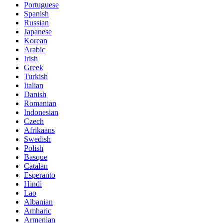
Portuguese
Spanish
Russian
Japanese
Korean
Arabic
Irish
Greek
Turkish
Italian
Danish
Romanian
Indonesian
Czech
Afrikaans
Swedish
Polish
Basque
Catalan
Esperanto
Hindi
Lao
Albanian
Amharic
Armenian