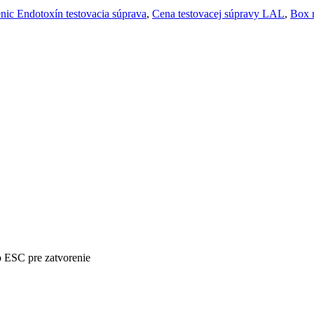
ic Endotoxín testovacia súprava
,
Cena testovacej súpravy LAL
,
Box 
o ESC pre zatvorenie