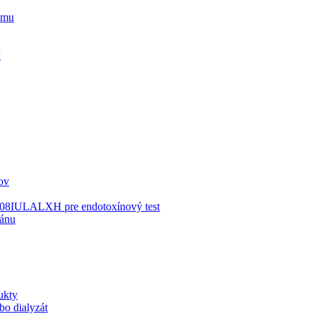
zmu
P
ov
X808IULALXH pre endotoxínový test
kánu
ukty
bo dialyzát