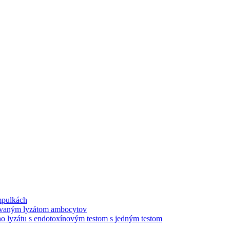
mpulkách
izovaným lyzátom ambocytov
o lyzátu s endotoxínovým testom s jedným testom