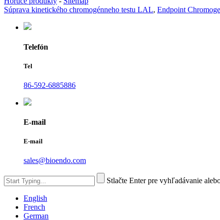
Horúce produkty
-
Sitemap
Súprava kinetického chromogénneho testu LAL
,
Endpoint Chromogen
Telefón
Tel
86-592-6885886
E-mail
E-mail
sales@bioendo.com
Stlačte Enter pre vyhľadávanie aleb
English
French
German