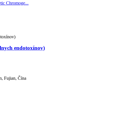
álnych endotoxínov)
n, Fujian, Čína