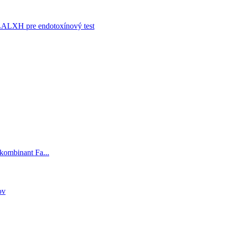
LALXH pre endotoxínový test